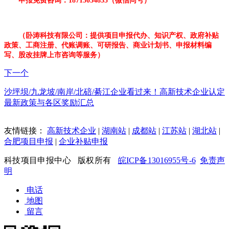
申报免费咨询：18715034835（微信同号）
（卧涛科技有限公司：提供项目申报代办、知识产权、政府补贴
政策、工商注册、代账调账、可研报告、商业计划书、申报材料编
写、股改挂牌上市咨询等服务）
下一个
沙坪坝/九龙坡/南岸/北碚/綦江企业看过来！高新技术企业认定
最新政策与各区奖励汇总
友情链接：
高新技术企业
|
湖南站
|
成都站
|
江苏站
|
湖北站
|
合肥项目申报
|
企业补贴申报
科技项目申报中心 版权所有
皖ICP备13016955号-6
免责声
明
电话
地图
留言