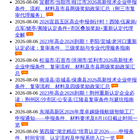
2026
-
08
-
06
宜都市/当阳市/枝江市2026高新技术企业申报
条件、流程、材料及市县两级奖励政策汇总（附三市复
审代理服务）
2026
-
08
-
06
2026宜昌五区高企申报倒计时！西陵/伍家岗/
点军/猇亭/夷陵认定条件+市区叠加奖励+重新认定代理
全解
2026
-
08
-
06
2023年高企2026到期！枣阳/宜城/老河口重新
认定必读：复审条件、三级奖励与专业代理服务指南
2026
-
08
-
06
松滋市/石首市/洪湖市/监利市2026高新技术
企业申报条件、复审流程、材料及市县两级奖励政策汇
总
2026
-
08
-
06
南漳县/谷城县/保康县2026高新技术企业申报
条件、复审流程、材料及四级奖励政策汇总
2026
-
08
-
06
2023年高企2026到期！荆州重新认定企业必
读：荆州区/沙市区/公安县/江陵县复审条件与避坑指南
2026
-
08
-
06
东湖高新区2026年度卓越级领航级智能工厂
申报通知——申报条件、材料要求及8月10日截止时间一
览
2026
-
08
-
06
第四届“湖北精品”培育认定2026——申报条
件、时间安排、认定流程及申报系统入口一览