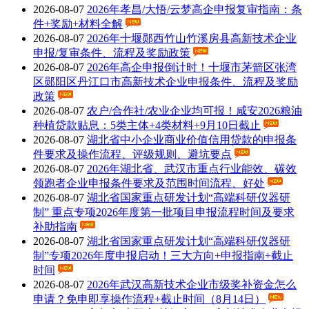
2026
-
08
-
07
2026年孝昌/大悟/云梦高企申报复审指南：条
件+奖励+材料全解
2026
-
08
-
07
2026年十堰郧西竹山竹溪房县高新技术企业
申报/复审条件、流程及奖励政策
2026
-
08
-
07
2026年高企申报倒计时！十堰市茅箭区张湾
区郧阳区丹江口市高新技术企业申报条件、流程及奖励
政策
2026
-
08
-
07
农户/合作社/农业企业均可报！咸安2026粮油
种植贷款贴息：5类主体+4类材料+9月10日截止
2026
-
08
-
07
湖北省中小企业商业价值信用贷款的申报条
件要求及操作流程、评级规则、避坑要点
2026
-
08
-
07
2026年湖北省、武汉市重点行业能效、碳效
领跑者企业申报条件要求及范围时间流程、好处
2026
-
08
-
07
湖北省国家重点研发计划“高端科研仪器研
制” 重点专项2026年度第一批项目申报流程时间及要求
补助指南
2026
-
08
-
07
湖北省国家重点研发计划“高端科研仪器研
制”专项2026年度申报启动！三大方向+申报指南+截止
时间
2026
-
08
-
07
2026年武汉高新技术企业市级奖补资金怎么
申请？免申即享操作流程+截止时间（8月14日）