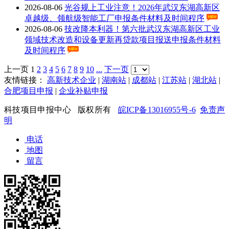
2026
-
08
-
06
光谷规上工业注意！2026年武汉东湖高新区
卓越级、领航级智能工厂申报条件材料及时间程序
2026
-
08
-
06
技改降本利器！第六批武汉东湖高新区工业
领域技术改造和设备更新再贷款项目报送申报条件材料
及时间程序
上一页
1
2
3
4
5
6
7
8
9
10
...
下一页
友情链接：
高新技术企业
|
湖南站
|
成都站
|
江苏站
|
湖北站
|
合肥项目申报
|
企业补贴申报
科技项目申报中心 版权所有
皖ICP备13016955号-6
免责声
明
电话
地图
留言